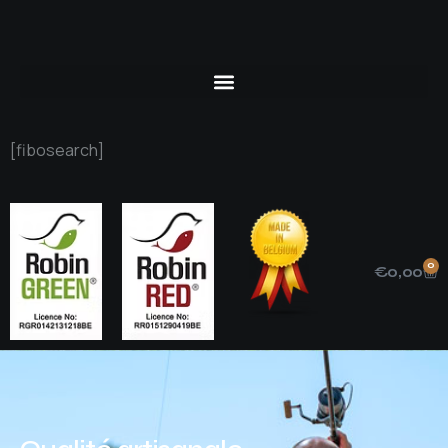
[fibosearch]
0
€
0,00