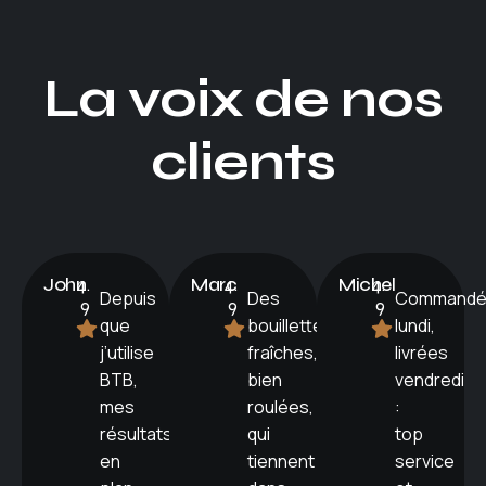
La voix de nos
clients
John
4.
Marc
4.
Michel
4.
Depuis
Des
Commandé
9
9
9
que
bouillettes
lundi,
j’utilise
fraîches,
livrées
BTB,
bien
vendredi
mes
roulées,
:
résultats
qui
top
en
tiennent
service