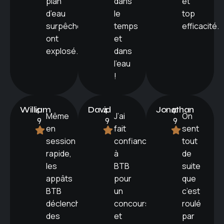
plan
dans
et
d’eau
le
top
surpêché
temps
efficacité.
ont
et
explosé.
dans
l’eau
!
William
4.
David
4.
Jonathan
4.
Même
J’ai
On
9
9
9
en
fait
sent
session
confiance
tout
rapide,
à
de
les
BTB
suite
appâts
pour
que
BTB
un
c’est
déclenchent
concours,
roulé
des
et
par