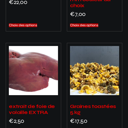
€
22,00
choix
€
7,00
Choix des options
Choix des options
extrait de foie de
Graines toastées
volaille EXTRA
5 kg
€
2,50
€
17,50