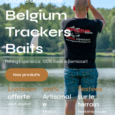
Qualité artisanale
Belgium
Trackers
Baits
Fishing Expérience, 100% made in Bernissart
Nos produits
Livraison
100%
Testées
offerte
Artisanal
sur le
e
terrain
200€ d'achat
Made in
Testé et éprouvée